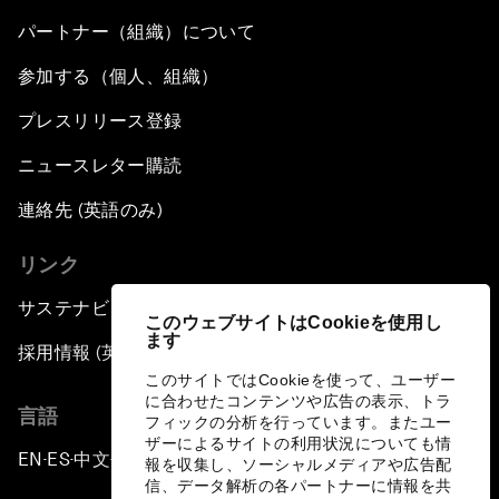
パートナー（組織）について
参加する（個人、組織）
プレスリリース登録
ニュースレター購読
連絡先 (英語のみ)
リンク
サステナビリティへの取り組み
このウェブサイトはCookieを使用し
ます
採用情報 (英語のみ)
このサイトではCookieを使って、ユーザー
に合わせたコンテンツや広告の表示、トラ
言語
フィックの分析を行っています。またユー
ザーによるサイトの利用状況についても情
EN
ES
中文
日本語
▪
▪
▪
報を収集し、ソーシャルメディアや広告配
信、データ解析の各パートナーに情報を共