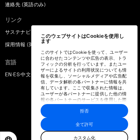
連絡先 (英語のみ)
リンク
サステナビリティへの取り組み
このウェブサイトはCookieを使用し
ます
採用情報 (英語のみ)
このサイトではCookieを使って、ユーザー
に合わせたコンテンツや広告の表示、トラ
言語
フィックの分析を行っています。またユー
ザーによるサイトの利用状況についても情
EN
ES
中文
日本語
▪
▪
▪
報を収集し、ソーシャルメディアや広告配
信、データ解析の各パートナーに情報を共
有しています。ここで収集された情報は、
ユーザーが各パートナーに提供した他の情
報や各パートナーのサービスを使用した際
に収集された情報と組み合わされ、各パー
拒否
トナーによって使用されることがありま
プライバシーポリシーと利用規約
す。
全て許可
サイトマップ
カスタム化
©
2026
世界経済フォーラム