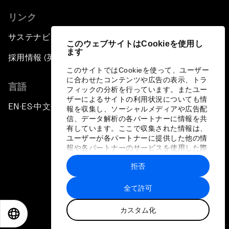
リンク
サステナビリティへの取り組み
このウェブサイトはCookieを使用し
ます
採用情報 (英語のみ)
このサイトではCookieを使って、ユーザー
に合わせたコンテンツや広告の表示、トラ
言語
フィックの分析を行っています。またユー
ザーによるサイトの利用状況についても情
EN
ES
中文
日本語
▪
▪
▪
報を収集し、ソーシャルメディアや広告配
信、データ解析の各パートナーに情報を共
有しています。ここで収集された情報は、
ユーザーが各パートナーに提供した他の情
報や各パートナーのサービスを使用した際
に収集された情報と組み合わされ、各パー
拒否
トナーによって使用されることがありま
プライバシーポリシーと利用規約
す。
全て許可
サイトマップ
カスタム化
©
2026
世界経済フォーラム
EN
ES
中文
日本語