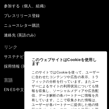
参加する（個人、組織）
プレスリリース登録
ニュースレター購読
連絡先 (英語のみ)
リンク
サステナビリティへの取り組み
このウェブサイトはCookieを使用し
ます
採用情報 (英語のみ)
このサイトではCookieを使って、ユーザー
に合わせたコンテンツや広告の表示、トラ
言語
フィックの分析を行っています。またユー
ザーによるサイトの利用状況についても情
EN
ES
中文
日本語
▪
▪
▪
報を収集し、ソーシャルメディアや広告配
信、データ解析の各パートナーに情報を共
有しています。ここで収集された情報は、
ユーザーが各パートナーに提供した他の情