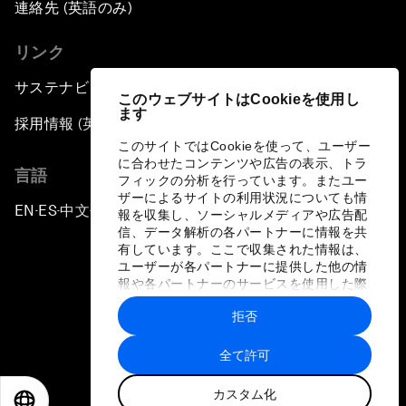
連絡先 (英語のみ)
リンク
サステナビリティへの取り組み
このウェブサイトはCookieを使用し
ます
採用情報 (英語のみ)
このサイトではCookieを使って、ユーザー
に合わせたコンテンツや広告の表示、トラ
言語
フィックの分析を行っています。またユー
ザーによるサイトの利用状況についても情
EN
ES
中文
日本語
▪
▪
▪
報を収集し、ソーシャルメディアや広告配
信、データ解析の各パートナーに情報を共
有しています。ここで収集された情報は、
ユーザーが各パートナーに提供した他の情
報や各パートナーのサービスを使用した際
に収集された情報と組み合わされ、各パー
拒否
トナーによって使用されることがありま
プライバシーポリシーと利用規約
す。
全て許可
サイトマップ
カスタム化
©
2026
世界経済フォーラム
EN
ES
中文
日本語