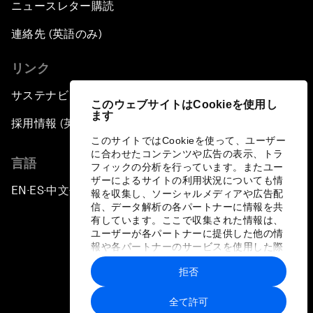
ニュースレター購読
連絡先 (英語のみ)
リンク
サステナビリティへの取り組み
このウェブサイトはCookieを使用し
ます
採用情報 (英語のみ)
このサイトではCookieを使って、ユーザー
に合わせたコンテンツや広告の表示、トラ
言語
フィックの分析を行っています。またユー
ザーによるサイトの利用状況についても情
EN
ES
中文
日本語
▪
▪
▪
報を収集し、ソーシャルメディアや広告配
信、データ解析の各パートナーに情報を共
有しています。ここで収集された情報は、
ユーザーが各パートナーに提供した他の情
報や各パートナーのサービスを使用した際
に収集された情報と組み合わされ、各パー
拒否
トナーによって使用されることがありま
プライバシーポリシーと利用規約
す。
全て許可
サイトマップ