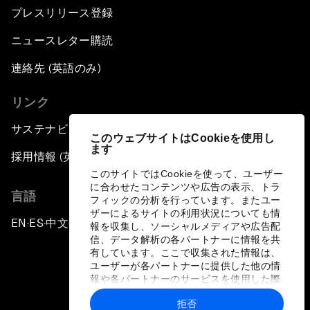
プレスリリース登録
ニュースレター購読
連絡先 (英語のみ)
リンク
サステナビリティへの取り組み
このウェブサイトはCookieを使用し
ます
採用情報 (英語のみ)
このサイトではCookieを使って、ユーザー
に合わせたコンテンツや広告の表示、トラ
言語
フィックの分析を行っています。またユー
ザーによるサイトの利用状況についても情
EN
ES
中文
日本語
▪
▪
▪
報を収集し、ソーシャルメディアや広告配
信、データ解析の各パートナーに情報を共
有しています。ここで収集された情報は、
ユーザーが各パートナーに提供した他の情
報や各パートナーのサービスを使用した際
に収集された情報と組み合わされ、各パー
拒否
トナーによって使用されることがありま