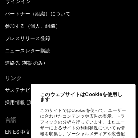
サインイン
パートナー（組織）について
参加する（個人、組織）
プレスリリース登録
ニュースレター購読
連絡先 (英語のみ)
リンク
サステナビリティへの取り組み
このウェブサイトはCookieを使用し
ます
採用情報 (英語のみ)
このサイトではCookieを使って、ユーザー
に合わせたコンテンツや広告の表示、トラ
言語
フィックの分析を行っています。またユー
ザーによるサイトの利用状況についても情
EN
ES
中文
日本語
▪
▪
▪
報を収集し、ソーシャルメディアや広告配