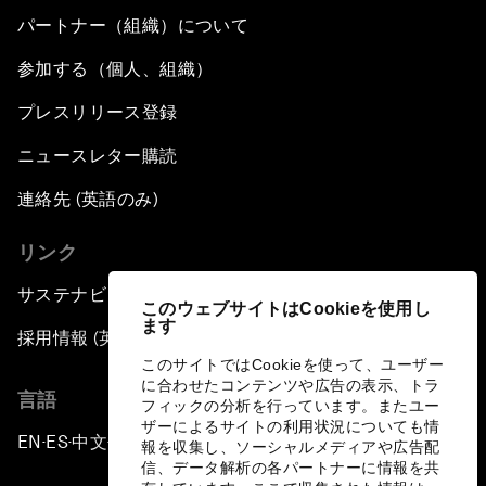
パートナー（組織）について
参加する（個人、組織）
プレスリリース登録
ニュースレター購読
連絡先 (英語のみ)
リンク
サステナビリティへの取り組み
このウェブサイトはCookieを使用し
ます
採用情報 (英語のみ)
このサイトではCookieを使って、ユーザー
に合わせたコンテンツや広告の表示、トラ
言語
フィックの分析を行っています。またユー
ザーによるサイトの利用状況についても情
EN
ES
中文
日本語
▪
▪
▪
報を収集し、ソーシャルメディアや広告配
信、データ解析の各パートナーに情報を共