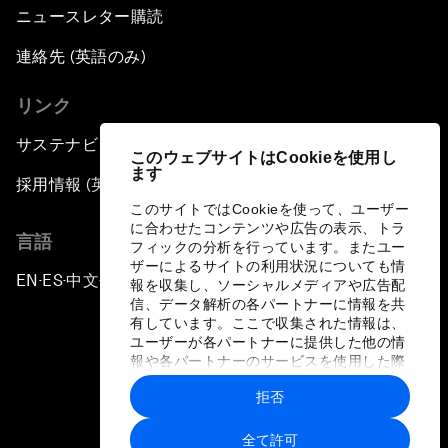
ニュースレター購読
連絡先 (英語のみ)
リンク
サステナビリティへの取り組み
このウェブサイトはCookieを使用し
ます
採用情報 (英語のみ)
このサイトではCookieを使って、ユーザー
に合わせたコンテンツや広告の表示、トラ
言語
フィックの分析を行っています。またユー
ザーによるサイトの利用状況についても情
EN
ES
中文
日本語
▪
▪
▪
報を収集し、ソーシャルメディアや広告配
信、データ解析の各パートナーに情報を共
有しています。ここで収集された情報は、
ユーザーが各パートナーに提供した他の情
報や各パートナーのサービスを使用した際
に収集された情報と組み合わされ、各パー
拒否
トナーによって使用されることがありま
プライバシーポリシーと利用規約
す。
全て許可