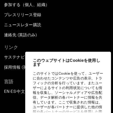
参加する（個人、組織）
プレスリリース登録
ニュースレター購読
連絡先 (英語のみ)
リンク
サステナビリティへの取り組み
このウェブサイトはCookieを使用し
ます
採用情報 (英語のみ)
このサイトではCookieを使って、ユーザー
に合わせたコンテンツや広告の表示、トラ
言語
フィックの分析を行っています。またユー
ザーによるサイトの利用状況についても情
EN
ES
中文
日本語
▪
▪
▪
報を収集し、ソーシャルメディアや広告配
信、データ解析の各パートナーに情報を共
有しています。ここで収集された情報は、
ユーザーが各パートナーに提供した他の情
報や各パートナーのサービスを使用した際