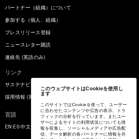
パートナー（組織）について
参加する（個人、組織）
プレスリリース登録
ニュースレター購読
連絡先 (英語のみ)
リンク
サステナビリティへの取り組み
このウェブサイトはCookieを使用し
ます
採用情報 (英語のみ)
このサイトではCookieを使って、ユーザー
に合わせたコンテンツや広告の表示、トラ
言語
フィックの分析を行っています。またユー
ザーによるサイトの利用状況についても情
EN
ES
中文
日本語
▪
▪
▪
報を収集し、ソーシャルメディアや広告配
信、データ解析の各パートナーに情報を共