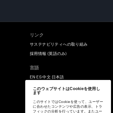
リンク
サステナビリティへの取り組み
採用情報 (英語のみ)
て
言語
EN
ES
中文
日本語
▪
▪
▪
このウェブサイトはCookieを使用し
ます
このサイトではCookieを使って、ユーザー
に合わせたコンテンツや広告の表示、トラ
フィックの分析を行っています。またユー