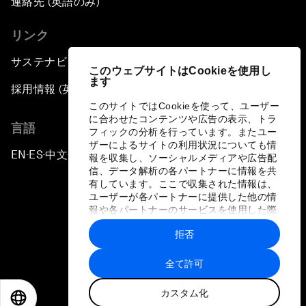
連絡先 (英語のみ)
リンク
サステナビリティへの取り組み
このウェブサイトはCookieを使用し
ます
採用情報 (英語のみ)
このサイトではCookieを使って、ユーザー
に合わせたコンテンツや広告の表示、トラ
言語
フィックの分析を行っています。またユー
ザーによるサイトの利用状況についても情
EN
ES
中文
日本語
▪
▪
▪
報を収集し、ソーシャルメディアや広告配
信、データ解析の各パートナーに情報を共
有しています。ここで収集された情報は、
ユーザーが各パートナーに提供した他の情
報や各パートナーのサービスを使用した際
に収集された情報と組み合わされ、各パー
拒否
トナーによって使用されることがありま
プライバシーポリシーと利用規約
す。
全て許可
サイトマップ
カスタム化
©
2026
世界経済フォーラム
EN
ES
中文
日本語