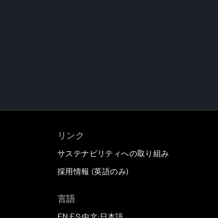
リンク
サステナビリティへの取り組み
採用情報 (英語のみ)
て
言語
EN
ES
中文
日本語
▪
▪
▪