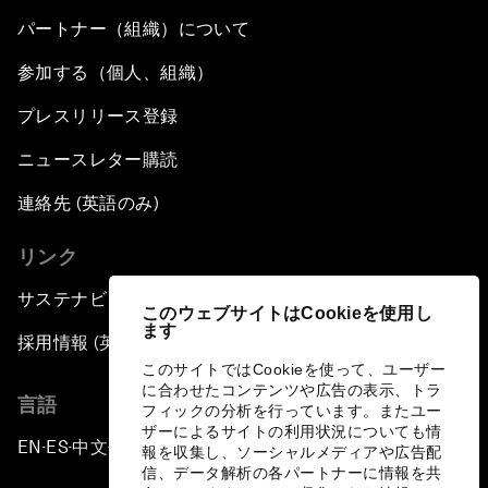
パートナー（組織）について
参加する（個人、組織）
プレスリリース登録
ニュースレター購読
連絡先 (英語のみ)
リンク
サステナビリティへの取り組み
このウェブサイトはCookieを使用し
ます
採用情報 (英語のみ)
このサイトではCookieを使って、ユーザー
に合わせたコンテンツや広告の表示、トラ
言語
フィックの分析を行っています。またユー
ザーによるサイトの利用状況についても情
EN
ES
中文
日本語
▪
▪
▪
報を収集し、ソーシャルメディアや広告配
信、データ解析の各パートナーに情報を共