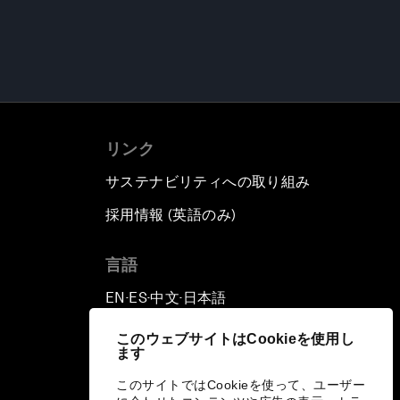
リンク
サステナビリティへの取り組み
採用情報 (英語のみ)
て
言語
EN
ES
中文
日本語
▪
▪
▪
このウェブサイトはCookieを使用し
ます
このサイトではCookieを使って、ユーザー