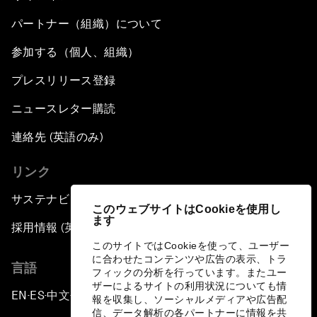
パートナー（組織）について
参加する（個人、組織）
プレスリリース登録
ニュースレター購読
連絡先 (英語のみ)
リンク
サステナビリティへの取り組み
このウェブサイトはCookieを使用し
ます
採用情報 (英語のみ)
このサイトではCookieを使って、ユーザー
に合わせたコンテンツや広告の表示、トラ
言語
フィックの分析を行っています。またユー
ザーによるサイトの利用状況についても情
EN
ES
中文
日本語
▪
▪
▪
報を収集し、ソーシャルメディアや広告配
信、データ解析の各パートナーに情報を共