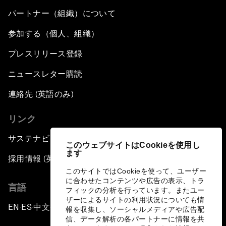
パートナー（組織）について
参加する（個人、組織）
プレスリリース登録
ニュースレター購読
連絡先 (英語のみ)
リンク
サステナビリティへの取り組み
このウェブサイトはCookieを使用し
ます
採用情報 (英語のみ)
このサイトではCookieを使って、ユーザー
に合わせたコンテンツや広告の表示、トラ
言語
フィックの分析を行っています。またユー
ザーによるサイトの利用状況についても情
EN
ES
中文
日本語
▪
▪
▪
報を収集し、ソーシャルメディアや広告配
信、データ解析の各パートナーに情報を共