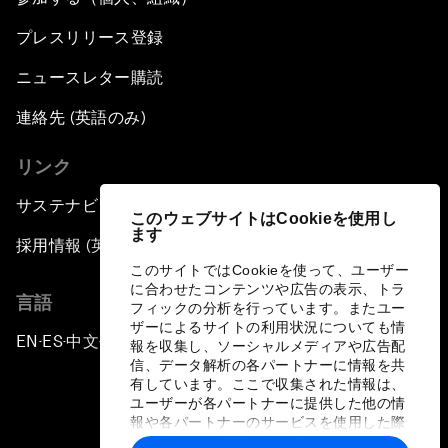
プレスリリース登録
ニュースレター購読
連絡先 (英語のみ)
リンク
サステナビリティへの取り組み
このウェブサイトはCookieを使用し
ます
採用情報 (英語のみ)
このサイトではCookieを使って、ユーザー
に合わせたコンテンツや広告の表示、トラ
言語
フィックの分析を行っています。またユー
ザーによるサイトの利用状況についても情
EN
ES
中文
日本語
▪
▪
▪
報を収集し、ソーシャルメディアや広告配
信、データ解析の各パートナーに情報を共
有しています。ここで収集された情報は、
ユーザーが各パートナーに提供した他の情
報や各パートナーのサービスを使用した際
に収集された情報と組み合わされ、各パー