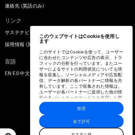
連絡先 (英語のみ)
リンク
サステナビリティへの取り組み
このウェブサイトはCookieを使用し
ます
採用情報 (英語のみ)
このサイトではCookieを使って、ユーザー
に合わせたコンテンツや広告の表示、トラ
言語
フィックの分析を行っています。またユー
ザーによるサイトの利用状況についても情
EN
ES
中文
日本語
▪
▪
▪
報を収集し、ソーシャルメディアや広告配
信、データ解析の各パートナーに情報を共
有しています。ここで収集された情報は、
ユーザーが各パートナーに提供した他の情
報や各パートナーのサービスを使用した際
に収集された情報と組み合わされ、各パー
拒否
トナーによって使用されることがありま
プライバシーポリシーと利用規約
す。
全て許可
サイトマップ
カスタム化