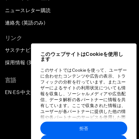
ニュースレター購読
連絡先 (英語のみ)
リンク
サステナビリティへの取り組み
このウェブサイトはCookieを使用し
ます
採用情報 (英語のみ)
このサイトではCookieを使って、ユーザー
に合わせたコンテンツや広告の表示、トラ
言語
フィックの分析を行っています。またユー
ザーによるサイトの利用状況についても情
EN
ES
中文
日本語
▪
▪
▪
報を収集し、ソーシャルメディアや広告配
信、データ解析の各パートナーに情報を共
有しています。ここで収集された情報は、
ユーザーが各パートナーに提供した他の情
報や各パートナーのサービスを使用した際
に収集された情報と組み合わされ、各パー
拒否
トナーによって使用されることがありま
プライバシーポリシーと利用規約
す。