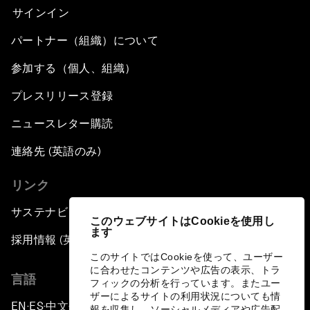
サインイン
パートナー（組織）について
参加する（個人、組織）
プレスリリース登録
ニュースレター購読
連絡先 (英語のみ)
リンク
サステナビリティへの取り組み
このウェブサイトはCookieを使用し
ます
採用情報 (英語のみ)
このサイトではCookieを使って、ユーザー
に合わせたコンテンツや広告の表示、トラ
言語
フィックの分析を行っています。またユー
ザーによるサイトの利用状況についても情
EN
ES
中文
日本語
▪
▪
▪
報を収集し、ソーシャルメディアや広告配