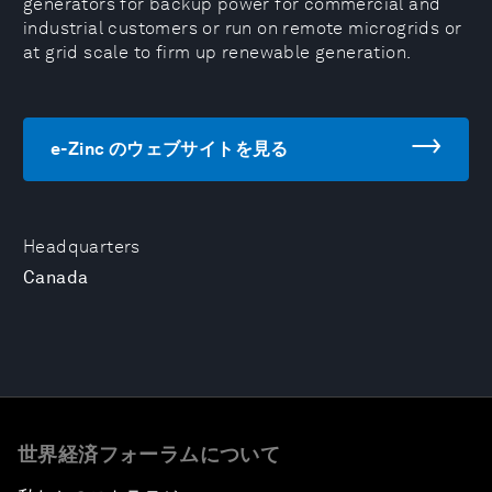
generators for backup power for commercial and
industrial customers or run on remote microgrids or
at grid scale to firm up renewable generation.
e-Zinc のウェブサイトを見る
Headquarters
Canada
世界経済フォーラムについて