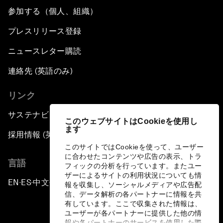
参加する（個人、組織）
プレスリリース登録
ニュースレター購読
連絡先 (英語のみ)
リンク
サステナビリティへの取り組み
このウェブサイトはCookieを使用し
ます
採用情報 (英語のみ)
このサイトではCookieを使って、ユーザー
に合わせたコンテンツや広告の表示、トラ
言語
フィックの分析を行っています。またユー
ザーによるサイトの利用状況についても情
EN
ES
中文
日本語
▪
▪
▪
報を収集し、ソーシャルメディアや広告配
信、データ解析の各パートナーに情報を共
有しています。ここで収集された情報は、
ユーザーが各パートナーに提供した他の情
報や各パートナーのサービスを使用した際