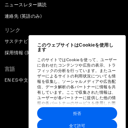
ニュースレター購読
連絡先 (英語のみ)
リンク
サステナビリティへの取り組み
このウェブサイトはCookieを使用し
ます
採用情報 (英語のみ)
このサイトではCookieを使って、ユーザー
に合わせたコンテンツや広告の表示、トラ
言語
フィックの分析を行っています。またユー
ザーによるサイトの利用状況についても情
EN
ES
中文
日本語
▪
▪
▪
報を収集し、ソーシャルメディアや広告配
信、データ解析の各パートナーに情報を共
有しています。ここで収集された情報は、
ユーザーが各パートナーに提供した他の情
報や各パートナーのサービスを使用した際
に収集された情報と組み合わされ、各パー
拒否
トナーによって使用されることがありま
プライバシーポリシーと利用規約
す。
全て許可