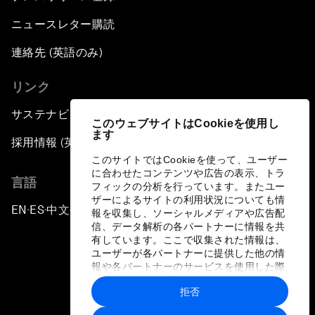
ニュースレター購読
連絡先 (英語のみ)
リンク
サステナビリティへの取り組み
このウェブサイトはCookieを使用し
ます
採用情報 (英語のみ)
このサイトではCookieを使って、ユーザー
に合わせたコンテンツや広告の表示、トラ
言語
フィックの分析を行っています。またユー
ザーによるサイトの利用状況についても情
EN
ES
中文
日本語
▪
▪
▪
報を収集し、ソーシャルメディアや広告配
信、データ解析の各パートナーに情報を共
有しています。ここで収集された情報は、
ユーザーが各パートナーに提供した他の情
報や各パートナーのサービスを使用した際
に収集された情報と組み合わされ、各パー
拒否
トナーによって使用されることがありま
プライバシーポリシーと利用規約
す。