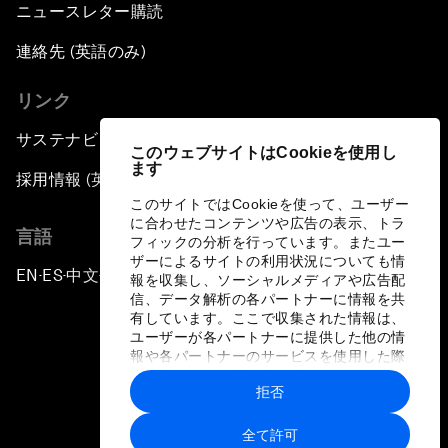
ニュースレター購読
連絡先 (英語のみ)
リンク
サステナビリティへの取り組み
このウェブサイトはCookieを使用し
ます
採用情報 (英語のみ)
このサイトではCookieを使って、ユーザー
に合わせたコンテンツや広告の表示、トラ
言語
フィックの分析を行っています。またユー
ザーによるサイトの利用状況についても情
EN
ES
中文
日本語
▪
▪
▪
報を収集し、ソーシャルメディアや広告配
信、データ解析の各パートナーに情報を共
有しています。ここで収集された情報は、
ユーザーが各パートナーに提供した他の情
報や各パートナーのサービスを使用した際
に収集された情報と組み合わされ、各パー
拒否
トナーによって使用されることがありま
プライバシーポリシーと利用規約
す。
全て許可
サイトマップ