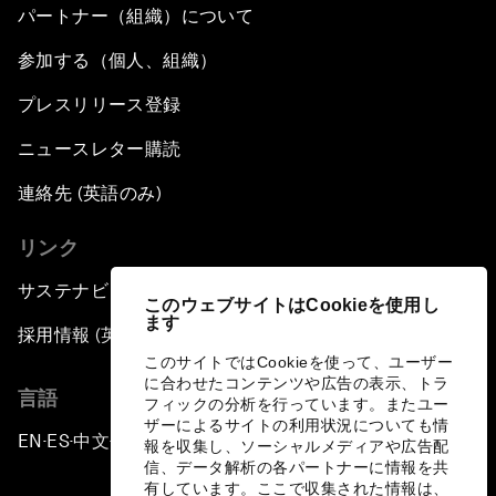
パートナー（組織）について
参加する（個人、組織）
プレスリリース登録
ニュースレター購読
連絡先 (英語のみ)
リンク
サステナビリティへの取り組み
このウェブサイトはCookieを使用し
ます
採用情報 (英語のみ)
このサイトではCookieを使って、ユーザー
に合わせたコンテンツや広告の表示、トラ
言語
フィックの分析を行っています。またユー
ザーによるサイトの利用状況についても情
EN
ES
中文
日本語
▪
▪
▪
報を収集し、ソーシャルメディアや広告配
信、データ解析の各パートナーに情報を共
有しています。ここで収集された情報は、