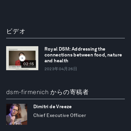
ビデオ
Royal DSM: Addressing the
connections between food, nature
and health
02:15
2023年04月26日
dsm-firmenich からの寄稿者
Dimitri de Vreeze
Chief Executive Officer