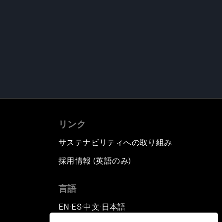
リンク
サステナビリティへの取り組み
採用情報 (英語のみ)
て
言語
EN
ES
中文
日本語
▪
▪
▪