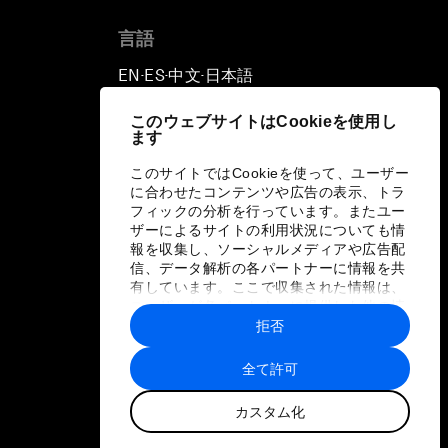
言語
EN
ES
中文
日本語
▪
▪
▪
このウェブサイトはCookieを使用し
ます
このサイトではCookieを使って、ユーザー
に合わせたコンテンツや広告の表示、トラ
フィックの分析を行っています。またユー
ザーによるサイトの利用状況についても情
報を収集し、ソーシャルメディアや広告配
信、データ解析の各パートナーに情報を共
有しています。ここで収集された情報は、
ユーザーが各パートナーに提供した他の情
報や各パートナーのサービスを使用した際
拒否
に収集された情報と組み合わされ、各パー
トナーによって使用されることがありま
全て許可
す。
カスタム化