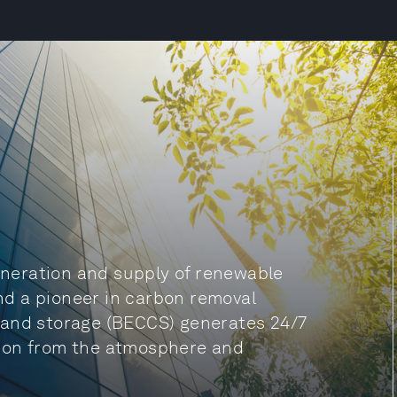
generation and supply of renewable
d a pioneer in carbon removal
 and storage (BECCS) generates 24/7
rbon from the atmosphere and