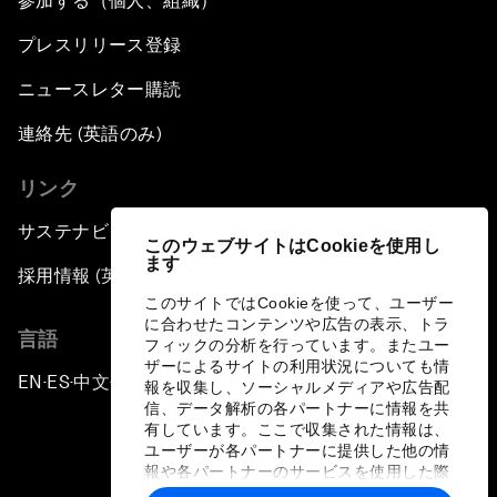
参加する（個人、組織）
プレスリリース登録
ニュースレター購読
連絡先 (英語のみ)
リンク
サステナビリティへの取り組み
このウェブサイトはCookieを使用し
ます
採用情報 (英語のみ)
このサイトではCookieを使って、ユーザー
に合わせたコンテンツや広告の表示、トラ
言語
フィックの分析を行っています。またユー
ザーによるサイトの利用状況についても情
EN
ES
中文
日本語
▪
▪
▪
報を収集し、ソーシャルメディアや広告配
信、データ解析の各パートナーに情報を共
有しています。ここで収集された情報は、
ユーザーが各パートナーに提供した他の情
報や各パートナーのサービスを使用した際
に収集された情報と組み合わされ、各パー