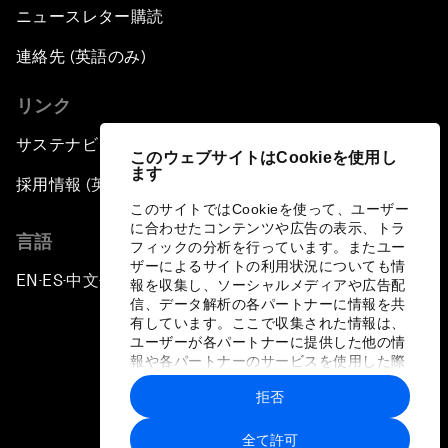
ニュースレター購読
連絡先 (英語のみ)
リンク
サステナビリティへの取り組み
このウェブサイトはCookieを使用し
ます
採用情報 (英語のみ)
このサイトではCookieを使って、ユーザー
に合わせたコンテンツや広告の表示、トラ
言語
フィックの分析を行っています。またユー
ザーによるサイトの利用状況についても情
EN
ES
中文
日本語
▪
▪
▪
報を収集し、ソーシャルメディアや広告配
信、データ解析の各パートナーに情報を共
有しています。ここで収集された情報は、
ユーザーが各パートナーに提供した他の情
報や各パートナーのサービスを使用した際
に収集された情報と組み合わされ、各パー
拒否
トナーによって使用されることがありま
プライバシーポリシーと利用規約
す。
全て許可