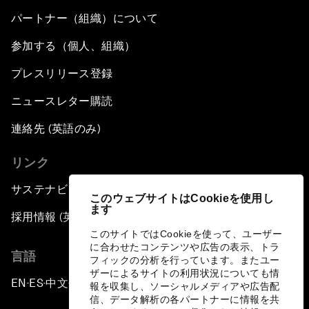
パートナー（組織）について
参加する（個人、組織）
プレスリリース登録
ニュースレター購読
連絡先 (英語のみ)
リンク
サステナビリティへの取り組み
このウェブサイトはCookieを使用し
ます
採用情報 (英語のみ)
このサイトではCookieを使って、ユーザー
に合わせたコンテンツや広告の表示、トラ
言語
フィックの分析を行っています。またユー
ザーによるサイトの利用状況についても情
EN
ES
中文
日本語
▪
▪
▪
報を収集し、ソーシャルメディアや広告配
信、データ解析の各パートナーに情報を共