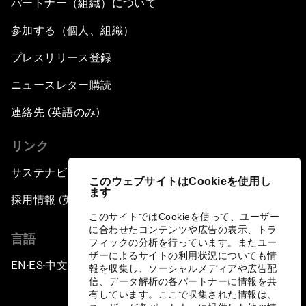
パートナー（組織）について
参加する（個人、組織）
プレスリリース登録
ニュースレター購読
連絡先 (英語のみ)
リンク
サステナビリティへの取り組み
このウェブサイトはCookieを使用し
ます
採用情報 (英語のみ)
このサイトではCookieを使って、ユーザー
に合わせたコンテンツや広告の表示、トラ
言語
フィックの分析を行っています。またユー
ザーによるサイトの利用状況についても情
EN
ES
中文
日本語
▪
▪
▪
報を収集し、ソーシャルメディアや広告配
信、データ解析の各パートナーに情報を共
有しています。ここで収集された情報は、