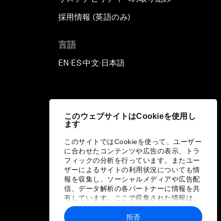
採用情報 (英語のみ)
て
言語
EN
ES
中文
日本語
▪
▪
▪
このウェブサイトはCookieを使用し
ます
このサイトではCookieを使って、ユーザー
に合わせたコンテンツや広告の表示、トラ
フィックの分析を行っています。またユー
ザーによるサイトの利用状況についても情
報を収集し、ソーシャルメディアや広告配
信、データ解析の各パートナーに情報を共
有しています。ここで収集された情報は、
ユーザーが各パートナーに提供した他の情
報や各パートナーのサービスを使用した際
拒否