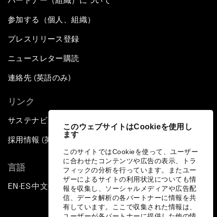
パートナー（組織）について
参加する（個人、組織）
プレスリリース登録
ニュースレター購読
連絡先 (英語のみ)
リンク
サステナビリティへの取り組み
このウェブサイトはCookieを使用し
ます
採用情報 (英語のみ)
このサイトではCookieを使って、ユーザー
に合わせたコンテンツや広告の表示、トラ
言語
フィックの分析を行っています。またユー
ザーによるサイトの利用状況についても情
EN
ES
中文
日本語
▪
▪
▪
報を収集し、ソーシャルメディアや広告配
信、データ解析の各パートナーに情報を共
有しています。ここで収集された情報は、
ユーザーが各パートナーに提供した他の情