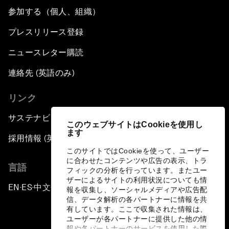
参加する（個人、組織）
プレスリリース登録
ニュースレター購読
連絡先 (英語のみ)
リンク
サステナビリティへの取り組み
このウェブサイトはCookieを使用し
ます
採用情報 (英語のみ)
このサイトではCookieを使って、ユーザー
に合わせたコンテンツや広告の表示、トラ
言語
フィックの分析を行っています。またユー
ザーによるサイトの利用状況についても情
EN
ES
中文
日本語
▪
▪
▪
報を収集し、ソーシャルメディアや広告配
信、データ解析の各パートナーに情報を共
有しています。ここで収集された情報は、
ユーザーが各パートナーに提供した他の情
報や各パートナーのサービスを使用した際