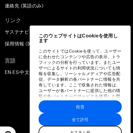
連絡先 (英語のみ)
リンク
サステナビリティへの取り組み
このウェブサイトはCookieを使用し
ます
採用情報 (英語のみ)
このサイトではCookieを使って、ユーザー
に合わせたコンテンツや広告の表示、トラ
言語
フィックの分析を行っています。またユー
ザーによるサイトの利用状況についても情
EN
ES
中文
日本語
▪
▪
▪
報を収集し、ソーシャルメディアや広告配
信、データ解析の各パートナーに情報を共
有しています。ここで収集された情報は、
ユーザーが各パートナーに提供した他の情
報や各パートナーのサービスを使用した際
に収集された情報と組み合わされ、各パー
拒否
トナーによって使用されることがありま
プライバシーポリシーと利用規約
す。
全て許可
サイトマップ
カスタム化