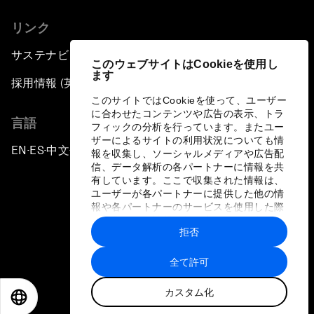
リンク
サステナビリティへの取り組み
このウェブサイトはCookieを使用し
ます
採用情報 (英語のみ)
このサイトではCookieを使って、ユーザー
に合わせたコンテンツや広告の表示、トラ
言語
フィックの分析を行っています。またユー
ザーによるサイトの利用状況についても情
EN
ES
中文
日本語
▪
▪
▪
報を収集し、ソーシャルメディアや広告配
信、データ解析の各パートナーに情報を共
有しています。ここで収集された情報は、
ユーザーが各パートナーに提供した他の情
報や各パートナーのサービスを使用した際
に収集された情報と組み合わされ、各パー
拒否
トナーによって使用されることがありま
プライバシーポリシーと利用規約
す。
全て許可
サイトマップ
カスタム化
©
2026
世界経済フォーラム
EN
ES
中文
日本語