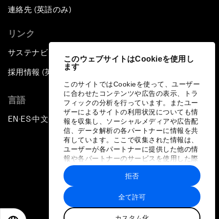
連絡先 (英語のみ)
リンク
サステナビリティへの取り組み
このウェブサイトはCookieを使用し
ます
採用情報 (英語のみ)
このサイトではCookieを使って、ユーザー
に合わせたコンテンツや広告の表示、トラ
言語
フィックの分析を行っています。またユー
ザーによるサイトの利用状況についても情
EN
ES
中文
日本語
▪
▪
▪
報を収集し、ソーシャルメディアや広告配
信、データ解析の各パートナーに情報を共
有しています。ここで収集された情報は、
ユーザーが各パートナーに提供した他の情
報や各パートナーのサービスを使用した際
に収集された情報と組み合わされ、各パー
拒否
トナーによって使用されることがありま
プライバシーポリシーと利用規約
す。
全て許可
サイトマップ
カスタム化