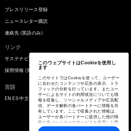
プレスリリース登録
ニュースレター購読
連絡先 (英語のみ)
リンク
サステナビリティへの取り組み
このウェブサイトはCookieを使用し
ます
採用情報 (英語のみ)
このサイトではCookieを使って、ユーザー
に合わせたコンテンツや広告の表示、トラ
言語
フィックの分析を行っています。またユー
ザーによるサイトの利用状況についても情
EN
ES
中文
日本語
▪
▪
▪
報を収集し、ソーシャルメディアや広告配
信、データ解析の各パートナーに情報を共
有しています。ここで収集された情報は、
ユーザーが各パートナーに提供した他の情
報や各パートナーのサービスを使用した際
に収集された情報と組み合わされ、各パー