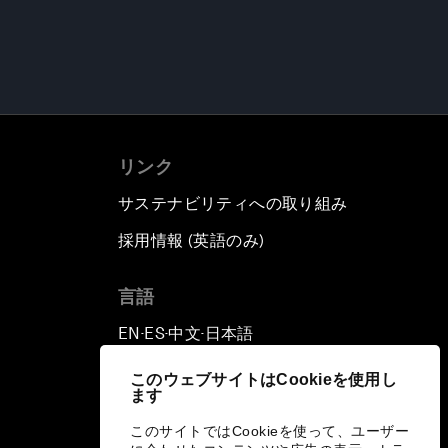
リンク
サステナビリティへの取り組み
採用情報 (英語のみ)
て
言語
EN
ES
中文
日本語
▪
▪
▪
このウェブサイトはCookieを使用し
ます
このサイトではCookieを使って、ユーザー