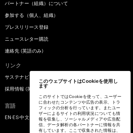
パートナー（組織）について
参加する（個人、組織）
プレスリリース登録
ニュースレター購読
連絡先 (英語のみ)
リンク
サステナビリティへの取り組み
このウェブサイトはCookieを使用し
ます
採用情報 (英語のみ)
このサイトではCookieを使って、ユーザー
に合わせたコンテンツや広告の表示、トラ
言語
フィックの分析を行っています。またユー
ザーによるサイトの利用状況についても情
EN
ES
中文
日本語
▪
▪
▪
報を収集し、ソーシャルメディアや広告配
信、データ解析の各パートナーに情報を共
有しています。ここで収集された情報は、