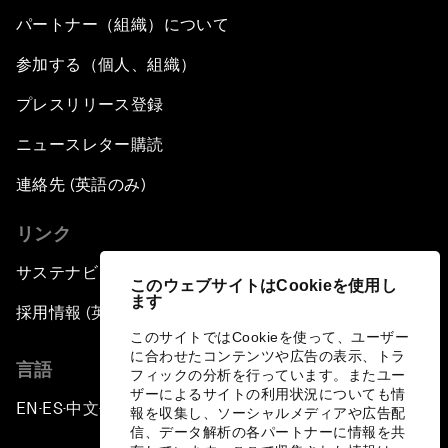
パートナー（組織）について
参加する（個人、組織）
プレスリリース登録
ニュースレター購読
連絡先 (英語のみ)
リンク
サステナビリティへの取り組み
このウェブサイトはCookieを使用し
ます
採用情報 (英語のみ)
このサイトではCookieを使って、ユーザー
に合わせたコンテンツや広告の表示、トラ
言語
フィックの分析を行っています。またユー
ザーによるサイトの利用状況についても情
EN
ES
中文
日本語
▪
▪
▪
報を収集し、ソーシャルメディアや広告配
信、データ解析の各パートナーに情報を共