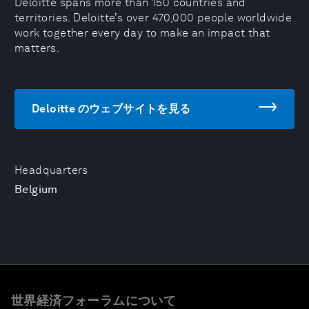
Deloitte spans more than 150 countries and
territories. Deloitte’s over 470,000 people worldwide
work together every day to make an impact that
matters.
Deloitte のウェブサイトを見る
Headquarters
Belgium
世界経済フォーラムについて