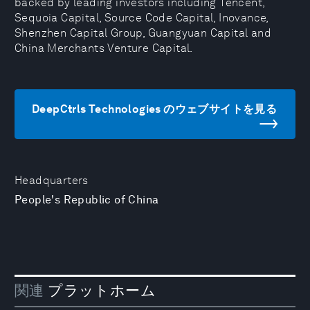
backed by leading investors including Tencent,
Sequoia Capital, Source Code Capital, Inovance,
Shenzhen Capital Group, Guangyuan Capital and
China Merchants Venture Capital.
DeepCtrls Technologies のウェブサイトを見る
Headquarters
People's Republic of China
関連
プラットホーム