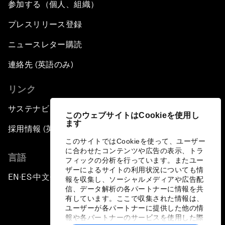
参加する（個人、組織）
プレスリリース登録
ニュースレター購読
連絡先 (英語のみ)
リンク
サステナビリティへの取り組み
このウェブサイトはCookieを使用し
ます
採用情報 (英語のみ)
このサイトではCookieを使って、ユーザー
に合わせたコンテンツや広告の表示、トラ
言語
フィックの分析を行っています。またユー
ザーによるサイトの利用状況についても情
EN
ES
中文
日本語
▪
▪
▪
報を収集し、ソーシャルメディアや広告配
信、データ解析の各パートナーに情報を共
有しています。ここで収集された情報は、
ユーザーが各パートナーに提供した他の情
報や各パートナーのサービスを使用した際