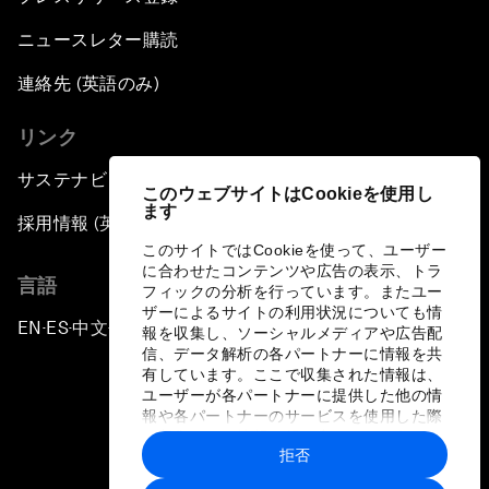
ニュースレター購読
連絡先 (英語のみ)
リンク
サステナビリティへの取り組み
このウェブサイトはCookieを使用し
ます
採用情報 (英語のみ)
このサイトではCookieを使って、ユーザー
に合わせたコンテンツや広告の表示、トラ
言語
フィックの分析を行っています。またユー
ザーによるサイトの利用状況についても情
EN
ES
中文
日本語
▪
▪
▪
報を収集し、ソーシャルメディアや広告配
信、データ解析の各パートナーに情報を共
有しています。ここで収集された情報は、
ユーザーが各パートナーに提供した他の情
報や各パートナーのサービスを使用した際
に収集された情報と組み合わされ、各パー
拒否
トナーによって使用されることがありま
プライバシーポリシーと利用規約
す。