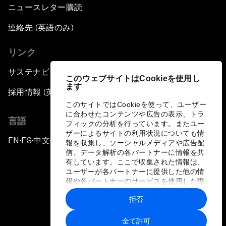
ニュースレター購読
連絡先 (英語のみ)
リンク
サステナビリティへの取り組み
このウェブサイトはCookieを使用し
ます
採用情報 (英語のみ)
このサイトではCookieを使って、ユーザー
に合わせたコンテンツや広告の表示、トラ
言語
フィックの分析を行っています。またユー
ザーによるサイトの利用状況についても情
EN
ES
中文
日本語
▪
▪
▪
報を収集し、ソーシャルメディアや広告配
信、データ解析の各パートナーに情報を共
有しています。ここで収集された情報は、
ユーザーが各パートナーに提供した他の情
報や各パートナーのサービスを使用した際
に収集された情報と組み合わされ、各パー
拒否
トナーによって使用されることがありま
プライバシーポリシーと利用規約
す。
全て許可